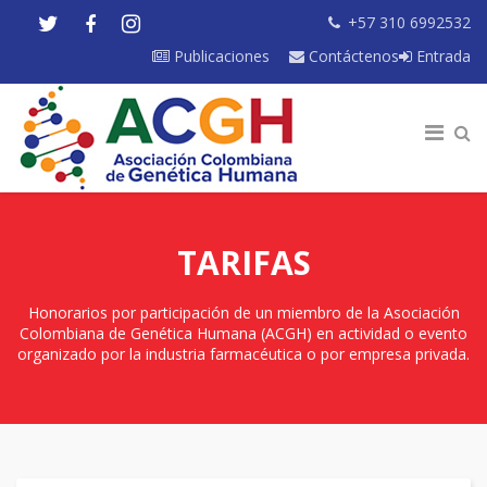
+57 310 6992532
Publicaciones
Contáctenos
Entrada
TARIFAS
Honorarios por participación de un miembro de la Asociación
Colombiana de Genética Humana (ACGH) en actividad o evento
organizado por la industria farmacéutica o por empresa privada.