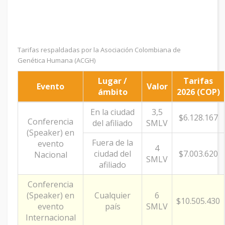
Tarifas respaldadas por la Asociación Colombiana de
Genética Humana (ACGH)
Lugar /
Tarifas
Evento
Valor
ámbito
2026 (COP)
En la ciudad
3,5
$6.128.167
Conferencia
del afiliado
SMLV
(Speaker) en
Fuera de la
evento
4
ciudad del
$7.003.620
Nacional
SMLV
afiliado
Conferencia
(Speaker) en
Cualquier
6
$10.505.430
evento
país
SMLV
Internacional