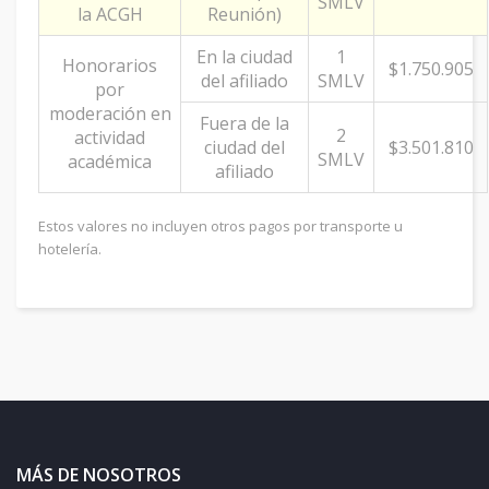
SMLV
la ACGH
Reunión)
En la ciudad
1
Honorarios
$1.750.905
del afiliado
SMLV
por
moderación en
Fuera de la
2
actividad
ciudad del
$3.501.810
SMLV
académica
afiliado
Estos valores no incluyen otros pagos por transporte u
hotelería.
MÁS DE NOSOTROS